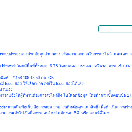
ำระบบสำรองและฝากข้อมูลส่วนกลาง เพื่อความสะดวกในการส่งไฟล์ และเอกสา
บ
Network โดยมีพื้นที่ทั้งหมด 6 TB
โดยบุคคลากรของภาควิชาสามารถเข้าไปฝากไ
พิมพ์ \\158.108.13.50 กด OK
ะมี
foder
ย่อย ให้เลือกฝากไฟล์ใน
foder
ย่อยได้เลย
วท่านเอง
มารถแจ้งให้ผู้ที่ท่านต้องการส่งไฟล์ถึง ไปโหลดข้อมูล โดยทำตามขััั้นตอนข้อ
1 
oder
ส่วนตัวเพื่อเก็บ สื่อการสอน สามารถติดต่อคุณ เสกสิทธิ์ เพื่อดำเนินการสร้า
สามารถเข้าไปเปิดสื่อการสอนโดยไม่ต้องพก ซีดี หรือ แฮนร์ดี้ไดร