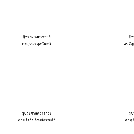
ผู้ช่วยศาสตราจาย์
ผู้
กาญจนา ลุศนันทน์
ดร.อัญ
ผู้ช่วยศาสตราจารย์
ผู้
ดร.ขจีจรัส ภิรมย์ธรรมศิริ
ดร.สุธ